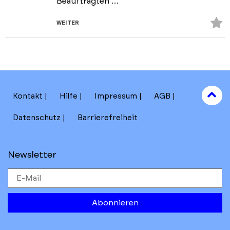
Beauftragten …
Z
WEITER
Fa
hi
to
Kontakt
Hilfe
Impressum
AGB
to
Datenschutz
Barrierefreiheit
Newsletter
Abonnieren