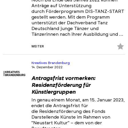
Noch bis Ende des Jahres 2022 können
Anträge auf Unterstützung
durch Förderprogramm DIS-TANZ-START
gestellt werden. Mit dem Programm
unterstützt der Dachverband Tanz
Deutschland junge Tänzer und
Tänzerinnen nach ihrer Ausbildung und …
Z
WEITER
Fa
hi
Kreatives Brandenburg
14. Dezember 2022
Antragsfrist vormerken:
Residenzförderung für
Künstlergruppen
In genau einem Monat, am 15. Januar 2023,
endet die Antragsfrist für
die Residenzförderung des Fonds
Darstellende Künste im Rahmen von
"Neustart Kultur" – dem von der