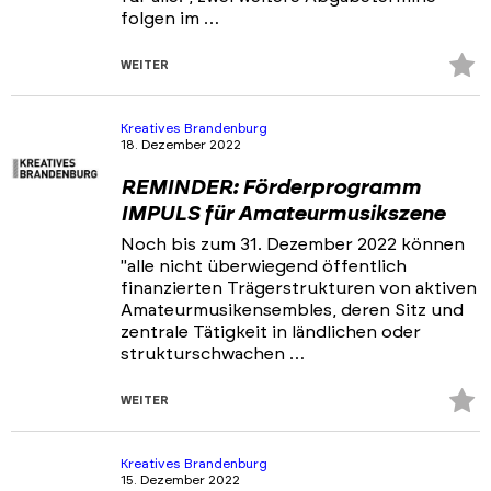
folgen im …
Z
WEITER
Fa
hi
Kreatives Brandenburg
18. Dezember 2022
REMINDER: Förderprogramm
IMPULS für Amateurmusikszene
Noch bis zum 31. Dezember 2022 können
"alle nicht überwiegend öffentlich
finanzierten Trägerstrukturen von aktiven
Amateurmusikensembles, deren Sitz und
zentrale Tätigkeit in ländlichen oder
strukturschwachen …
Z
WEITER
Fa
hi
Kreatives Brandenburg
15. Dezember 2022