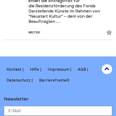
endet die Antragsfrist für
die Residenzförderung des Fonds
Darstellende Künste im Rahmen von
"Neustart Kultur" – dem von der
Beauftragten …
Z
WEITER
Fa
hi
to
Kontakt
Hilfe
Impressum
AGB
to
Datenschutz
Barrierefreiheit
Newsletter