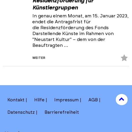
Residenzförderung für
Künstlergruppen
In genau einem Monat, am 15. Januar 2023,
endet die Antragsfrist für
die Residenzförderung des Fonds
Darstellende Künste im Rahmen von
"Neustart Kultur" – dem von der
Beauftragten …
Z
WEITER
Fa
hi
to
Kontakt
Hilfe
Impressum
AGB
to
Datenschutz
Barrierefreiheit