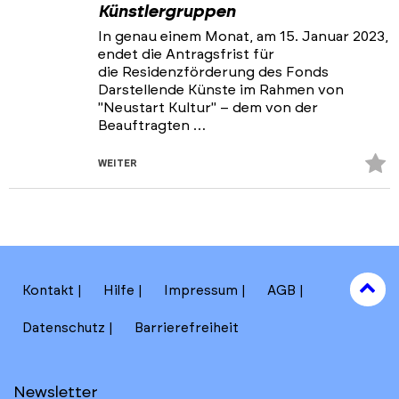
Künstlergruppen
In genau einem Monat, am 15. Januar 2023,
endet die Antragsfrist für
die Residenzförderung des Fonds
Darstellende Künste im Rahmen von
"Neustart Kultur" – dem von der
Beauftragten …
Z
WEITER
Fa
hi
to
Kontakt
Hilfe
Impressum
AGB
to
Datenschutz
Barrierefreiheit
Newsletter