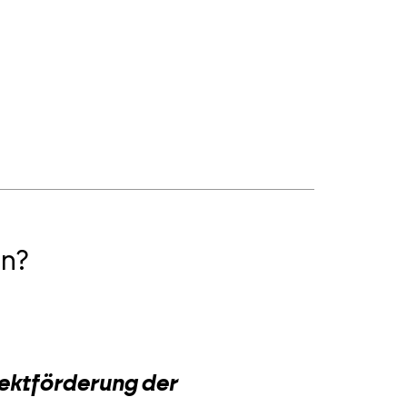
n?
2
jektförderung der