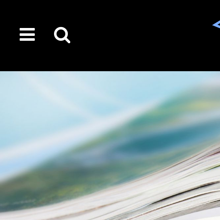
toggle
Suche
menu
auf
der
gesamten
Seite