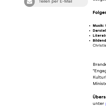
Teilen per E-Mail
Folge
Musik:
K
Darstel
Literat
Bildend
Christi
Brande
"Engag
Kultur
Minist
Übersi
unter