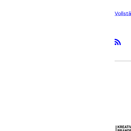
Vollst
rss