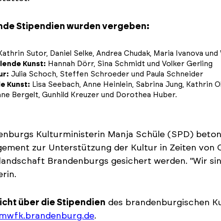
nde Stipendien wurden vergeben:
athrin Sutor, Daniel Selke, Andrea Chudak, Maria Ivanova und 
lende Kunst:
Hannah Dörr, Sina Schmidt und Volker Gerling
ur:
Julia Schoch, Steffen Schroeder und Paula Schneider
e Kunst:
Lisa Seebach, Anne Heinlein, Sabrina Jung, Kathrin 
ane Bergelt, Gunhild Kreuzer und Dorothea Huber.
nburgs Kulturministerin Manja Schüle (SPD) betont
ement zur Unterstützung der Kultur in Zeiten von Co
landschaft Brandenburgs gesichert werden. "Wir sind 
erin.
cht über die Stipendien
des brandenburgischen Ku
mwfk.brandenburg.de
.