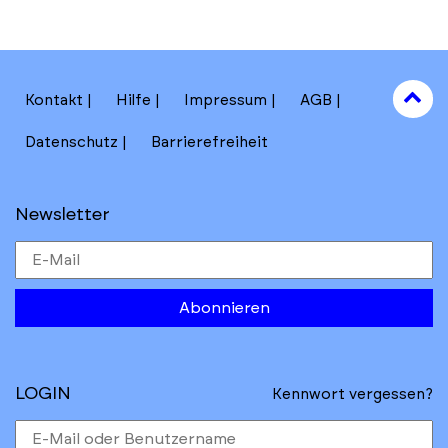
hi
to
Kontakt
Hilfe
Impressum
AGB
to
Datenschutz
Barrierefreiheit
Newsletter
Abonnieren
LOGIN
Kennwort vergessen?