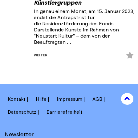
Künstlergruppen
In genau einem Monat, am 15. Januar 2023,
endet die Antragsfrist für
die Residenzförderung des Fonds
Darstellende Künste im Rahmen von
"Neustart Kultur" – dem von der
Beauftragten …
Z
WEITER
Fa
hi
to
Kontakt
Hilfe
Impressum
AGB
to
Datenschutz
Barrierefreiheit
Newsletter