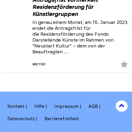
Antragsfrist vormerken:
Residenzförderung für
Künstlergruppen
In genau einem Monat, am 15. Januar 2023,
endet die Antragsfrist für
die Residenzförderung des Fonds
Darstellende Künste im Rahmen von
"Neustart Kultur" – dem von der
Beauftragten …
Z
WEITER
Fa
hi
to
Kontakt
Hilfe
Impressum
AGB
to
Datenschutz
Barrierefreiheit