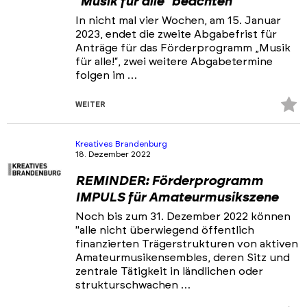
"Musik für alle" beachten
In nicht mal vier Wochen, am 15. Januar
2023, endet die zweite Abgabefrist für
Anträge für das Förderprogramm „Musik
für alle!“, zwei weitere Abgabetermine
folgen im …
Z
WEITER
Fa
hi
Kreatives Brandenburg
18. Dezember 2022
REMINDER: Förderprogramm
IMPULS für Amateurmusikszene
Noch bis zum 31. Dezember 2022 können
"alle nicht überwiegend öffentlich
finanzierten Trägerstrukturen von aktiven
Amateurmusikensembles, deren Sitz und
zentrale Tätigkeit in ländlichen oder
strukturschwachen …