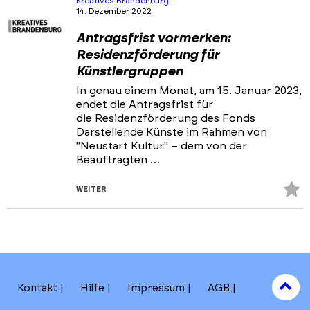
Kreatives Brandenburg
14. Dezember 2022
Antragsfrist vormerken:
Residenzförderung für
Künstlergruppen
In genau einem Monat, am 15. Januar 2023,
endet die Antragsfrist für
die Residenzförderung des Fonds
Darstellende Künste im Rahmen von
"Neustart Kultur" – dem von der
Beauftragten …
Z
WEITER
Fa
hi
to
Kontakt
Hilfe
Impressum
AGB
to