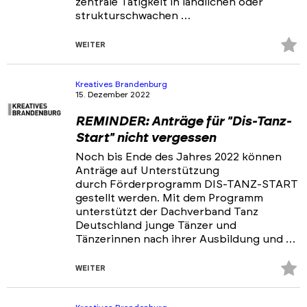
zentrale Tätigkeit in ländlichen oder
strukturschwachen …
Z
WEITER
Fa
hi
Kreatives Brandenburg
15. Dezember 2022
REMINDER: Anträge für "Dis-Tanz-
Start" nicht vergessen
Noch bis Ende des Jahres 2022 können
Anträge auf Unterstützung
durch Förderprogramm DIS-TANZ-START
gestellt werden. Mit dem Programm
unterstützt der Dachverband Tanz
Deutschland junge Tänzer und
Tänzerinnen nach ihrer Ausbildung und …
Z
WEITER
Fa
hi