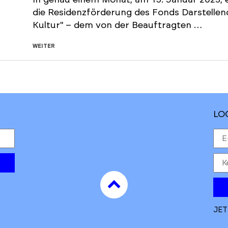
In genau einem Monat, am 15. Januar 2023, e
die Residenzförderung des Fonds Darstelle
Kultur" – dem von der Beauftragten …
WEITER
LO
to
top
JET