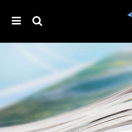
toggle
Suche
menu
auf
der
gesamten
Seite