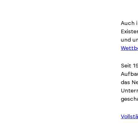
Auch 
Existe
und un
Wettb
Seit 1
Aufbau
das Ne
Untern
gescha
Vollst