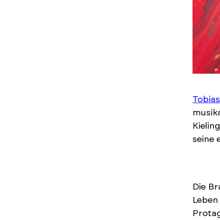
Tobias
musika
Kielin
seine 
Die Br
Leben 
Protag