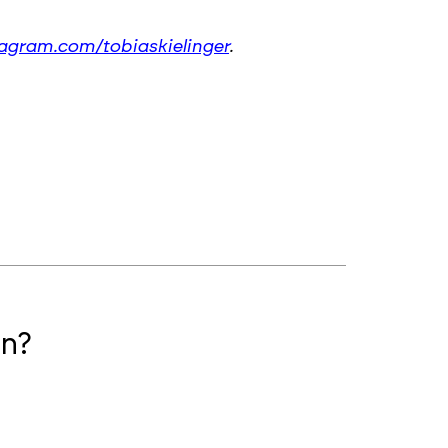
tagram.com/tobiaskielinger
.
n?