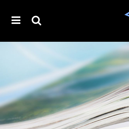
toggle
Suche
menu
auf
der
gesamten
Seite