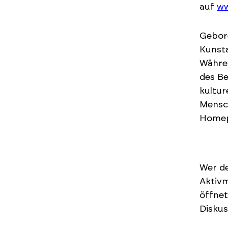
auf
ww
Gebore
Kunsta
Währen
des Be
kultur
Mensch
Homep
Wer de
Aktivm
öffnet
Diskus