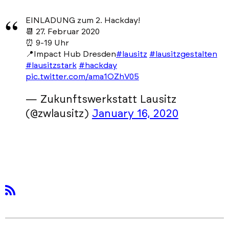
EINLADUNG zum 2. Hackday!
📆 27. Februar 2020
⏰ 9-19 Uhr
📍Impact Hub Dresden
#lausitz
#lausitzgestalten
#lausitzstark
#hackday
pic.twitter.com/ama1OZhV05
— Zukunftswerkstatt Lausitz
(@zwlausitz)
January 16, 2020
rss