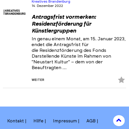
Kreatives Brandenburg
14. Dezember 2022
Antragsfrist vormerken:
Residenzförderung für
Künstlergruppen
In genau einem Monat, am 15. Januar 2023,
endet die Antragsfrist für
die Residenzförderung des Fonds
Darstellende Künste im Rahmen von
"Neustart Kultur" – dem von der
Beauftragten …
Z
WEITER
Fa
hi
to
Kontakt
Hilfe
Impressum
AGB
to