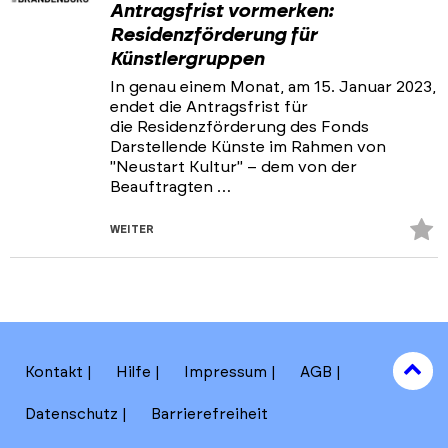
Antragsfrist vormerken:
Residenzförderung für
Künstlergruppen
In genau einem Monat, am 15. Januar 2023,
endet die Antragsfrist für
die Residenzförderung des Fonds
Darstellende Künste im Rahmen von
"Neustart Kultur" – dem von der
Beauftragten …
Z
WEITER
Fa
hi
to
Kontakt
Hilfe
Impressum
AGB
to
Datenschutz
Barrierefreiheit