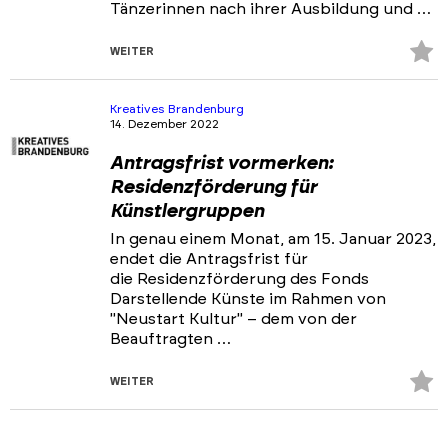
Tänzerinnen nach ihrer Ausbildung und …
Z
WEITER
Fa
hi
Kreatives Brandenburg
14. Dezember 2022
Antragsfrist vormerken:
Residenzförderung für
Künstlergruppen
In genau einem Monat, am 15. Januar 2023,
endet die Antragsfrist für
die Residenzförderung des Fonds
Darstellende Künste im Rahmen von
"Neustart Kultur" – dem von der
Beauftragten …
Z
WEITER
Fa
hi