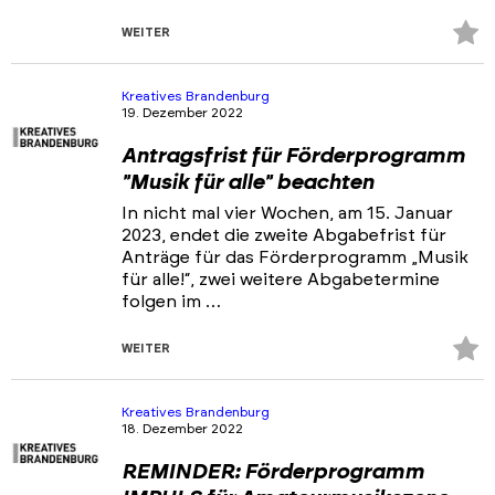
Z
WEITER
Fa
hi
Kreatives Brandenburg
19. Dezember 2022
Antragsfrist für Förderprogramm
"Musik für alle" beachten
In nicht mal vier Wochen, am 15. Januar
2023, endet die zweite Abgabefrist für
Anträge für das Förderprogramm „Musik
für alle!“, zwei weitere Abgabetermine
folgen im …
Z
WEITER
Fa
hi
Kreatives Brandenburg
18. Dezember 2022
REMINDER: Förderprogramm