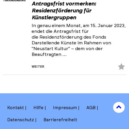
Antragsfrist vormerken:
Residenzförderung für
Künstlergruppen
In genau einem Monat, am 15. Januar 2023,
endet die Antragsfrist für
die Residenzförderung des Fonds
Darstellende Künste im Rahmen von
"Neustart Kultur" – dem von der
Beauftragten …
Z
WEITER
Fa
hi
to
Kontakt
Hilfe
Impressum
AGB
to
Datenschutz
Barrierefreiheit