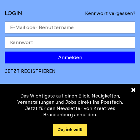
LOGIN
Kennwort vergessen?
Anmelden
JETZT REGISTRIEREN
×
Das Wichtigste auf einen Blick. Neuigkeiten,
Veranstaltungen und Jobs direkt ins Postfach.
Jetzt für den Newsletter von Kreatives
© Kreatives Brandenburg im Auftrag des
Brandenburg anmelden.
Ministeriums für
Wirtschaft, Arbeit, Energie und
Ja, ich will!
Klimaschutz des Landes Brandenburg