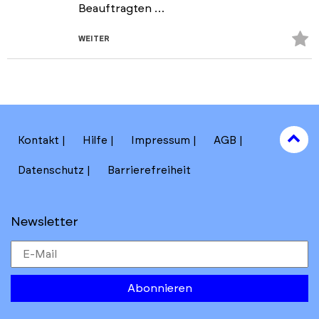
Beauftragten …
Z
WEITER
Fa
hi
to
Kontakt
Hilfe
Impressum
AGB
to
Datenschutz
Barrierefreiheit
Newsletter
Abonnieren