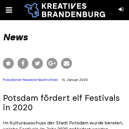
toggle
menu
book
stagram
News
Potsdamer Neueste Nachrichten
14. Januar 2020
Potsdam fördert elf Festivals
in 2020
Im Kulturausschuss der Stadt Potsdam wurde beraten,