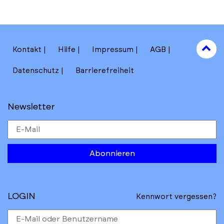
hi
to
Kontakt
Hilfe
Impressum
AGB
to
Datenschutz
Barrierefreiheit
Newsletter
Abonnieren
LOGIN
Kennwort vergessen?