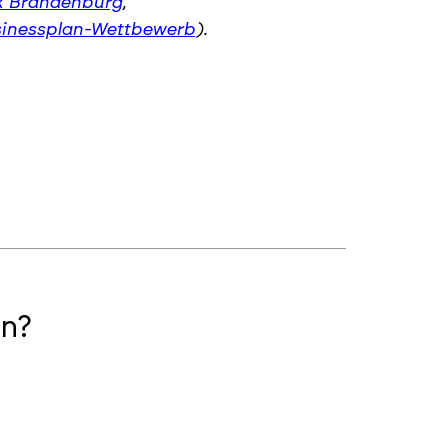
k Brandenburg
,
inessplan-Wettbewerb
).
n?
2