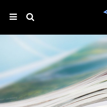
toggle
Suche
menu
auf
der
gesamten
Seite