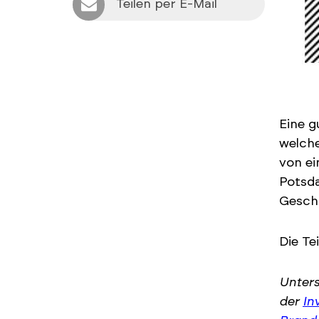
Teilen per E-Mail
Eine g
welch
von e
Potsd
Geschä
Die Te
Unters
der
In