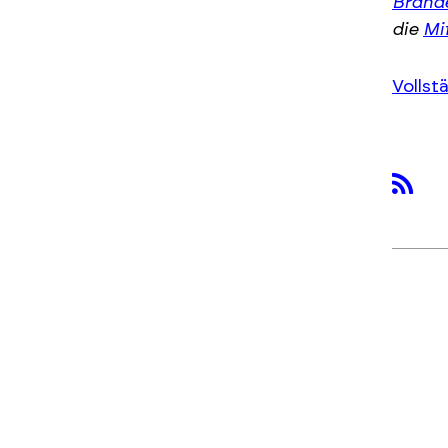
Brand
die
Mi
Vollst
rss