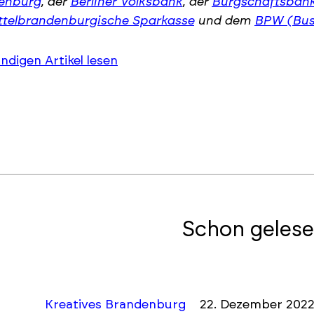
enburg
, der
Berliner Volksbank
, der
Bürgschaftsban
ttelbrandenburgische Sparkasse
und dem
BPW (Bus
ändigen Artikel lesen
Schon gelese
Kreatives Brandenburg
22. Dezember 202