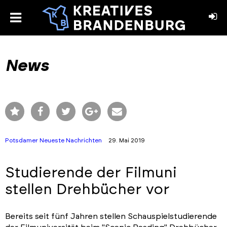
toggle
menu
book
stagram
News
Potsdamer Neueste Nachrichten
29. Mai 2019
Studierende der Filmuni
stellen Drehbücher vor
Bereits seit fünf Jahren stellen Schauspielstudierende