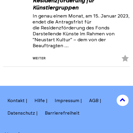
Residenzförderung für
Künstlergruppen
In genau einem Monat, am 15. Januar 2023,
endet die Antragsfrist für
die Residenzförderung des Fonds
Darstellende Künste im Rahmen von
"Neustart Kultur" – dem von der
Beauftragten …
Z
WEITER
Fa
hi
to
Kontakt
Hilfe
Impressum
AGB
to
Datenschutz
Barrierefreiheit