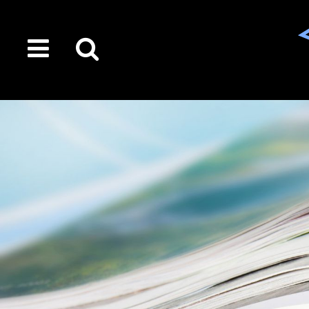
toggle
Suche
menu
auf
der
gesamten
Seite