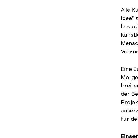
Alle K
Idee“ 
besuch
künstl
Mensch
Verans
Eine J
Morgen
breite
der Be
Projek
auserw
für de
Einse