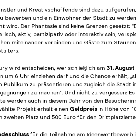
ünstler und Kreativschaffende sind dazu aufgerufen, 
zu bewerben und ein Einwohner der Stadt zu werden,
t wird. Der Phantasie sind keine Grenzen gesetzt: "D
erisch, aktiv, partizipativ oder interaktiv sein, versp
en miteinander verbinden und Gäste zum Staunen br
talters.
ury wird entscheiden, wer schließlich am
31. August
 um 6 Uhr einziehen darf und die Chance erhält, „
n Publikum zu präsentieren und zugleich die Stadt i
gegnungen zu machen“. Und nicht zu vergessen: Es 
te werden auch in diesem Jahr von den Besucherin
ählte Projekt erhält einen
Geldpreis
in Höhe von 1
n zweiten Platz und 500 Euro für den Drittplatzierte
ndeschluss
für die Teilnahme am Ideenwettbewerb ist