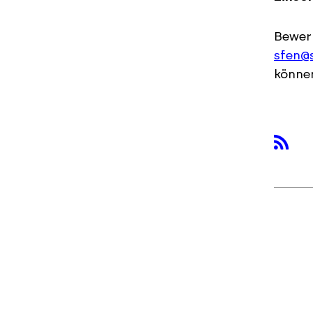
Bewerb
sfen@
könne
rss