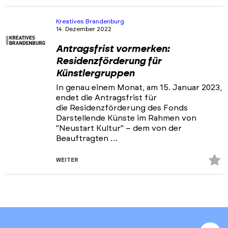
Fa
hi
Kreatives Brandenburg
14. Dezember 2022
Antragsfrist vormerken:
Residenzförderung für
Künstlergruppen
In genau einem Monat, am 15. Januar 2023,
endet die Antragsfrist für
die Residenzförderung des Fonds
Darstellende Künste im Rahmen von
"Neustart Kultur" – dem von der
Beauftragten …
Z
WEITER
Fa
hi