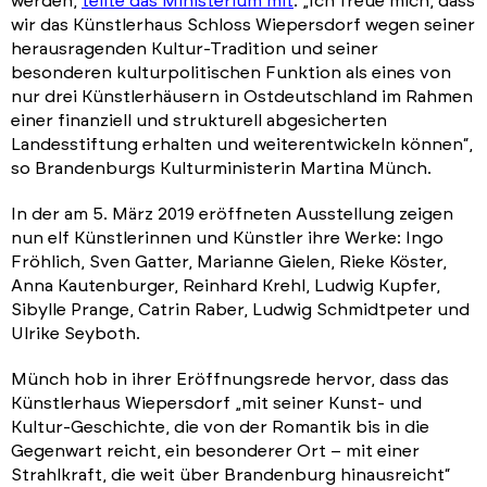
werden,
teilte das Ministerium mit
. „Ich freue mich, dass
wir das Künstlerhaus Schloss Wiepersdorf wegen seiner
herausragenden Kultur-Tradition und seiner
besonderen kulturpolitischen Funktion als eines von
nur drei Künstlerhäusern in Ostdeutschland im Rahmen
einer finanziell und strukturell abgesicherten
Landesstiftung erhalten und weiterentwickeln können“,
so Brandenburgs Kulturministerin Martina Münch.
In der am 5. März 2019 eröffneten Ausstellung zeigen
nun elf Künstlerinnen und Künstler ihre Werke: Ingo
Fröhlich, Sven Gatter, Marianne Gielen, Rieke Köster,
Anna Kautenburger, Reinhard Krehl, Ludwig Kupfer,
Sibylle Prange, Catrin Raber, Ludwig Schmidt­peter und
Ulrike Seyboth.
Münch hob in ihrer Eröffnungsrede hervor, dass das
Künstlerhaus Wiepersdorf „mit seiner Kunst- und
Kultur-Geschichte, die von der Romantik bis in die
Gegenwart reicht, ein besonderer Ort – mit einer
Strahlkraft, die weit über Brandenburg hinausreicht“