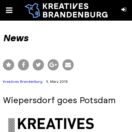
toggle
menu
book
stagram
News
Kreatives Brandenburg
5. März 2019
Wiepersdorf goes Potsdam