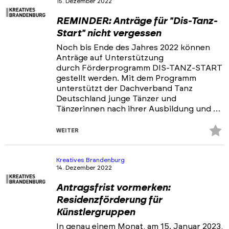
15. Dezember 2022
REMINDER: Anträge für "Dis-Tanz-
Start" nicht vergessen
Noch bis Ende des Jahres 2022 können
Anträge auf Unterstützung
durch Förderprogramm DIS-TANZ-START
gestellt werden. Mit dem Programm
unterstützt der Dachverband Tanz
Deutschland junge Tänzer und
Tänzerinnen nach ihrer Ausbildung und …
Z
WEITER
Fa
hi
Kreatives Brandenburg
14. Dezember 2022
Antragsfrist vormerken:
Residenzförderung für
Künstlergruppen
In genau einem Monat, am 15. Januar 2023,