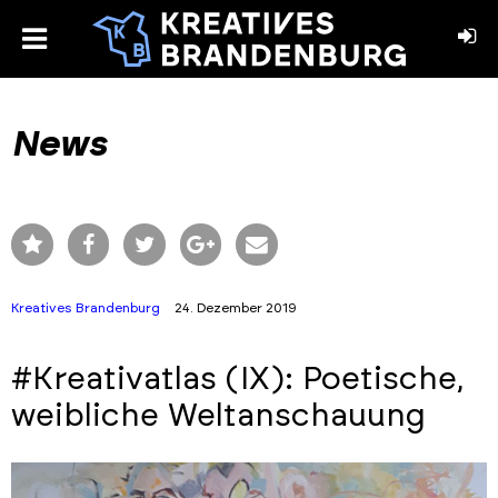
toggle
menu
book
stagram
News
Kreatives Brandenburg
24. Dezember 2019
#Kreativatlas (IX): Poetische,
weibliche Weltanschauung