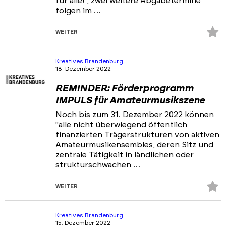
für alle!“, zwei weitere Abgabetermine
folgen im …
Z
WEITER
Fa
hi
Kreatives Brandenburg
18. Dezember 2022
REMINDER: Förderprogramm
IMPULS für Amateurmusikszene
Noch bis zum 31. Dezember 2022 können
"alle nicht überwiegend öffentlich
finanzierten Trägerstrukturen von aktiven
Amateurmusikensembles, deren Sitz und
zentrale Tätigkeit in ländlichen oder
strukturschwachen …
Z
WEITER
Fa
hi
Kreatives Brandenburg
15. Dezember 2022