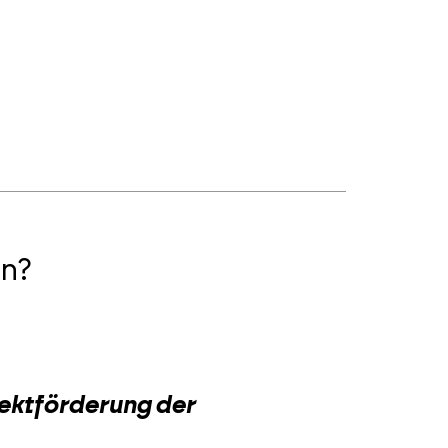
n?
2
jektförderung der