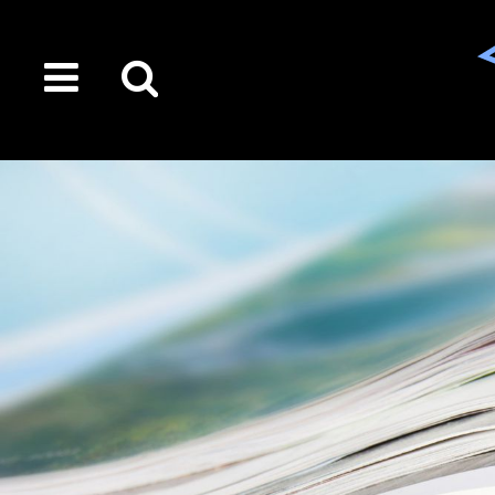
toggle
Suche
menu
auf
der
gesamten
Seite