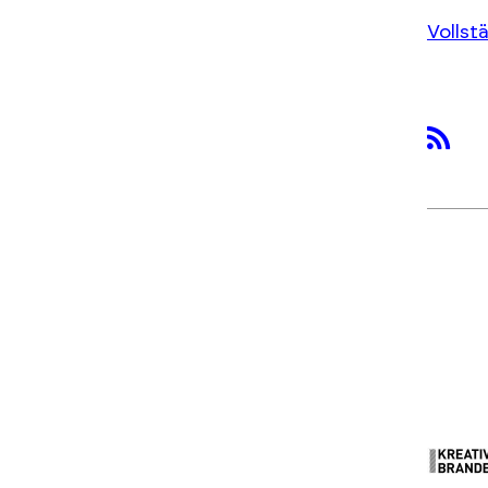
Vollst
rss