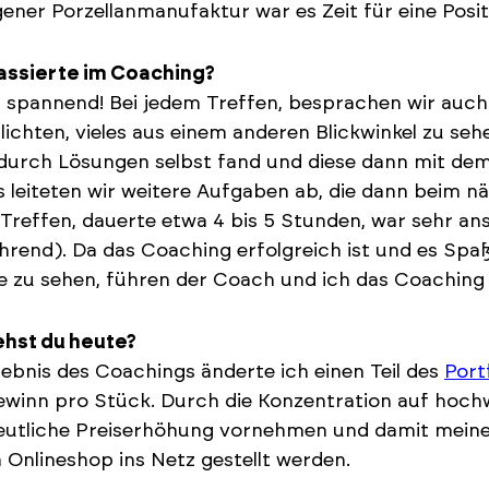
gener Porzellanmanufaktur war es Zeit für eine Pos
assierte im Coaching?
 spannend! Bei jedem Treffen, besprachen wir auch
ichten, vieles aus einem anderen Blickwinkel zu seh
durch Lösungen selbst fand und diese dann mit de
 leiteten wir weitere Aufgaben ab, die dann beim 
Treffen, dauerte etwa 4 bis 5 Stunden, war sehr a
ührend). Da das Coaching erfolgreich ist und es S
e zu sehen, führen der Coach und ich das Coaching
ehst du heute?
ebnis des Coachings änderte ich einen Teil des
Port
winn pro Stück. Durch die Konzentration auf hochwe
deutliche Preiserhöhung vornehmen und damit mein
in Onlineshop ins Netz gestellt werden.