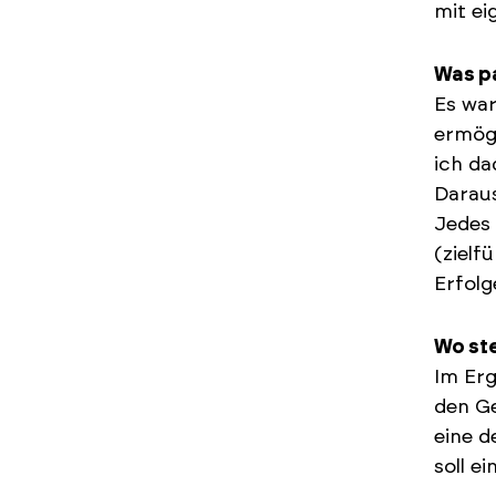
mit ei
Was p
Es war
ermögl
ich da
Daraus
Jedes 
(zielf
Erfolg
Wo st
Im Erg
den Ge
eine 
soll e