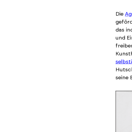
Die
Ag
geförd
das in
und Ei
freibe
Kunsth
selbst
Hutsch
seine