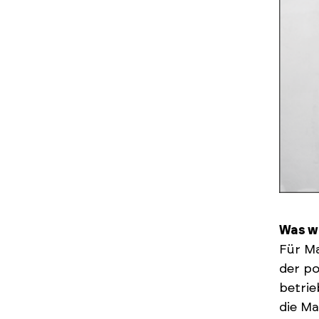
Was w
Für Ma
der po
betrie
die Ma