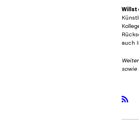
Wills
Künstl
Kolleg
Rücksc
auch I
Weiter
sowie 
rss