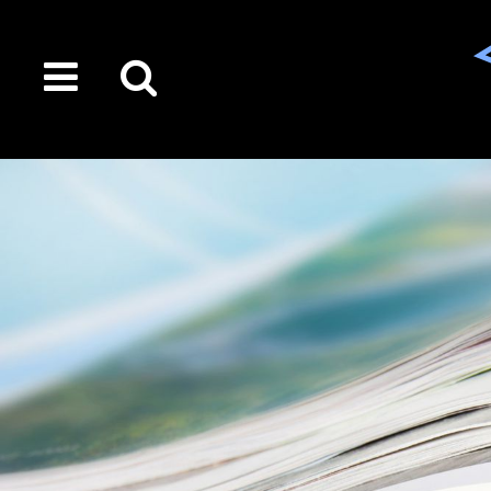
toggle
Suche
menu
auf
der
gesamten
Seite