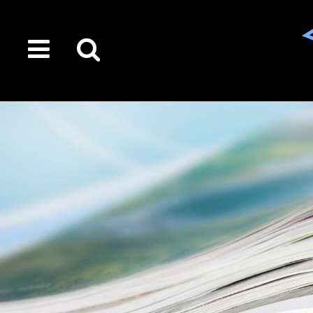
toggle
Suche
menu
auf
der
gesamten
Seite