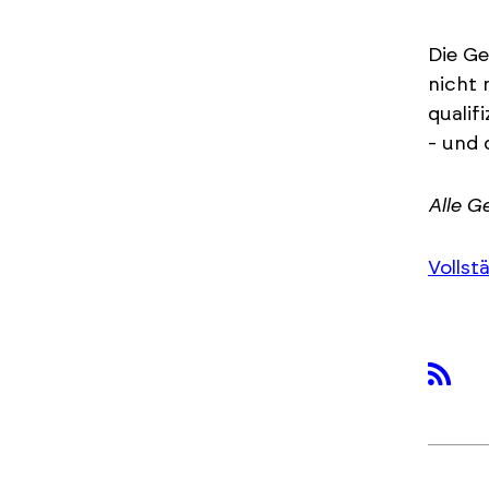
Die Ge
nicht 
qualif
- und 
Alle G
Vollst
rss