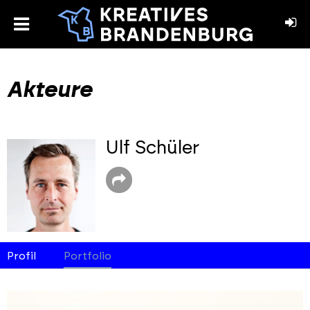
toggle
menu
book
stagram
Akteure
Ulf Schüler
Profil
Portfolio