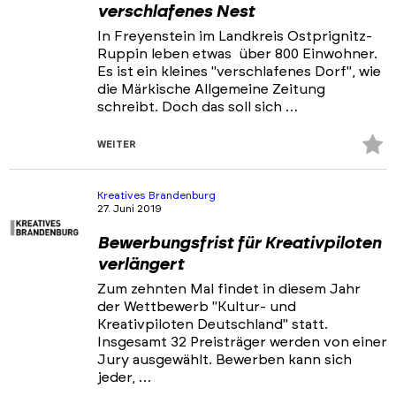
verschlafenes Nest
In Freyenstein im Landkreis Ostprignitz-
Ruppin leben etwas über 800 Einwohner.
Es ist ein kleines "verschlafenes Dorf", wie
die Märkische Allgemeine Zeitung
schreibt. Doch das soll sich …
Z
WEITER
Fa
hi
Kreatives Brandenburg
27. Juni 2019
Bewerbungsfrist für Kreativpiloten
verlängert
Zum zehnten Mal findet in diesem Jahr
der Wettbewerb "Kultur- und
Kreativpiloten Deutschland" statt.
Insgesamt 32 Preisträger werden von einer
Jury ausgewählt. Bewerben kann sich
jeder, …