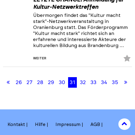
Kultur-Netzwerktreffen
Übermorgen findet das "Kultur macht
stark"-Netzwerkveranstaltung in
Oranienburg statt. Das Förderprogramm
"Kultur macht stark" richtet sich an
erfahrene und interessierte Akteure der
kulturellen Bildung aus Brandenburg …
Z
WEITER
Fa
Skip
Skip
hi
back
back
Erste
Le
26
27
28
29
30
31
32
33
34
35
to
to
results
filters
Seite
Se
section
to
Kontakt
Hilfe
Impressum
AGB
to