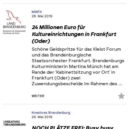
Fa
hi
MWFK
28. Mai 2019
24 Millionen Euro für
Kultureinrichtungen in Frankfurt
(Oder)
Schöne Geldspritze für das Kleist Forum
und das Brandenburgische
Staatsorchester Frankfurt. Brandenburgs
Kulturministerin Martina Münch hat am
Rande der ‘Kabinettsitzung vor Ort‘ in
Frankfurt (Oder) zwei
Zuwendungsbescheide im Rahmen des …
Z
WEITER
Fa
hi
Kreatives Brandenburg
26. Mai 2019
NOCH PLÄTZE FREI: Busy busy