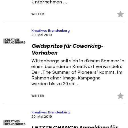
Unternehmen …
Z
WEITER
Fa
hi
Kreatives Brandenburg
20. Mai 2019
Geldspritze für Coworking-
Vorhaben
Wittenberge soll sich in diesem Sommer in
einen besonderen Kreativort verwandeln:
Der „The Summer of Pioneers“ kommt. Im
Rahmen einer Image-Kampagne
werden bis zu 20 so …
Z
WEITER
Fa
hi
Kreatives Brandenburg
20. Mai 2019
LETZTE CHANCE: Anmeldung für