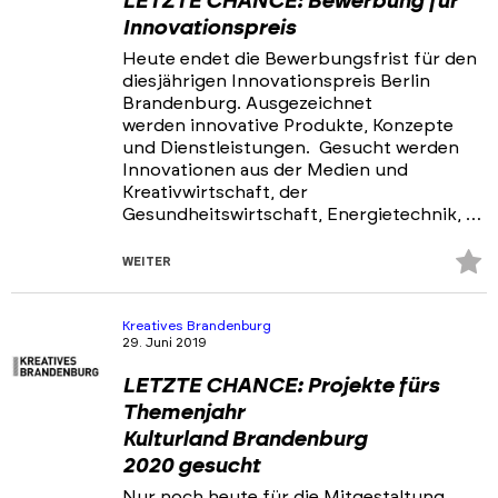
LETZTE CHANCE: Bewerbung für
Innovationspreis
Heute endet die Bewerbungsfrist für den
diesjährigen Innovationspreis Berlin
Brandenburg. Ausgezeichnet
werden innovative Produkte, Konzepte
und Dienstleistungen. Gesucht werden
Innovationen aus der Medien und
Kreativwirtschaft, der
Gesundheitswirtschaft, Energietechnik, …
Z
WEITER
Fa
hi
Kreatives Brandenburg
29. Juni 2019
LETZTE CHANCE: Projekte fürs
Themenjahr
Kulturland Brandenburg
2020 gesucht
Nur noch heute für die Mitgestaltung