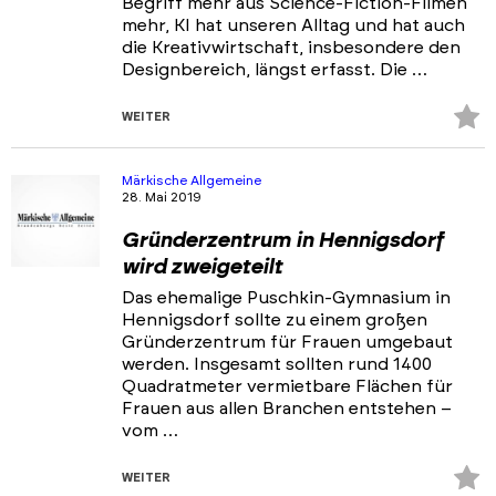
Begriff mehr aus Science-Fiction-Filmen
mehr, KI hat unseren Alltag und hat auch
die Kreativwirtschaft, insbesondere den
Designbereich, längst erfasst. Die …
Z
WEITER
Fa
hi
Märkische Allgemeine
28. Mai 2019
Gründerzentrum in Hennigsdorf
wird zweigeteilt
Das ehemalige Puschkin-Gymnasium in
Hennigsdorf sollte zu einem großen
Gründerzentrum für Frauen umgebaut
werden. Insgesamt sollten rund 1400
Quadratmeter vermietbare Flächen für
Frauen aus allen Branchen entstehen –
vom …
Z
WEITER