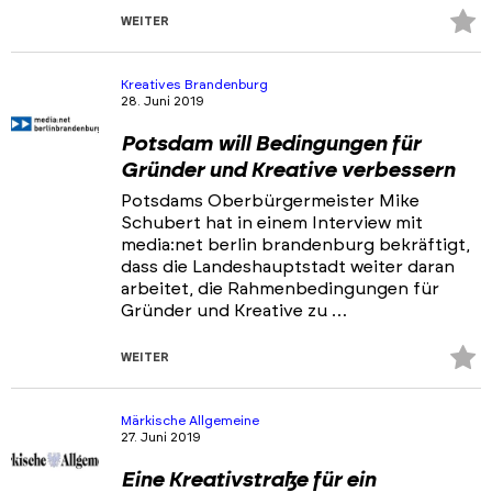
Z
WEITER
Fa
hi
Kreatives Brandenburg
28. Juni 2019
Potsdam will Bedingungen für
Gründer und Kreative verbessern
Potsdams Oberbürgermeister Mike
Schubert hat in einem Interview mit
media:net berlin brandenburg bekräftigt,
dass die Landeshauptstadt weiter daran
arbeitet, die Rahmenbedingungen für
Gründer und Kreative zu …
Z
WEITER
Fa
hi
Märkische Allgemeine
27. Juni 2019
Eine Kreativstraße für ein