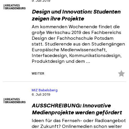
9. Juli 2019
Portfolios
Design und Innovation: Studenten
Veranstaltungen & Events
zeigen ihre Projekte
News
Am kommenden Wochenende findet die
große Werkschau 2019 des Fachbereichs
Design der Fachhochschule Potsdam
statt. Studierende aus den Studiengängen
Europäische Medienwissenschaft,
Interfacedesign, Kommunikationsdesign,
Produktdesign und dem …
Z
WEITER
Fa
hi
MIZ Babelsberg
6. Juli 2019
AUSSCHREIBUNG: Innovative
Medienprojekte werden gefördert
Ideen für das Fernseh- oder Radioangebot
der Zukunft? Onlinemedien schon weiter