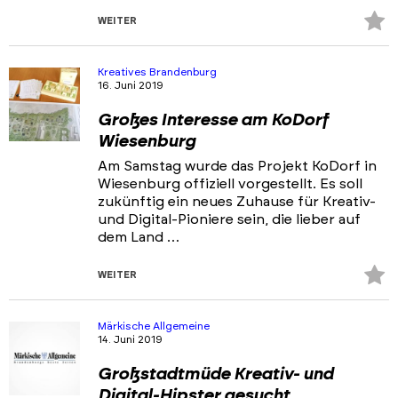
Z
WEITER
Fa
hi
Kreatives Brandenburg
16. Juni 2019
Großes Interesse am KoDorf
Wiesenburg
Am Samstag wurde das Projekt KoDorf in
Wiesenburg offiziell vorgestellt. Es soll
zukünftig ein neues Zuhause für Kreativ-
und Digital-Pioniere sein, die lieber auf
dem Land …
Z
WEITER
Fa
hi
Märkische Allgemeine
14. Juni 2019
Großstadtmüde Kreativ- und
Digital-Hipster gesucht