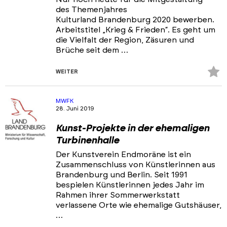
des Themenjahres
Kulturland Brandenburg 2020 bewerben.
Arbeitstitel „Krieg & Frieden“. Es geht um
die Vielfalt der Region, Zäsuren und
Brüche seit dem …
Z
WEITER
Fa
hi
MWFK
28. Juni 2019
Kunst-Projekte in der ehemaligen
Turbinenhalle
Der Kunstverein Endmoräne ist ein
Zusammenschluss von Künstlerinnen aus
Brandenburg und Berlin. Seit 1991
bespielen Künstlerinnen jedes Jahr im
Rahmen ihrer Sommerwerkstatt
verlassene Orte wie ehe­malige Gutshäuser,
…