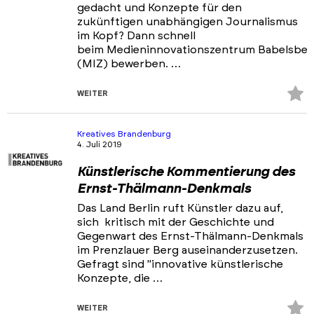
gedacht und Konzepte für den
zukünftigen unabhängigen Journalismus
im Kopf? Dann schnell
beim Medieninnovationszentrum Babelsber
(MIZ) bewerben. …
Z
WEITER
Fa
hi
Kreatives Brandenburg
4. Juli 2019
Künstlerische Kommentierung des
Ernst-Thälmann-Denkmals
Das Land Berlin ruft Künstler dazu auf,
sich kritisch mit der Geschichte und
Gegenwart des Ernst-Thälmann-Denkmals
im Prenzlauer Berg auseinanderzusetzen.
Gefragt sind "innovative künstlerische
Konzepte, die …
Z
WEITER