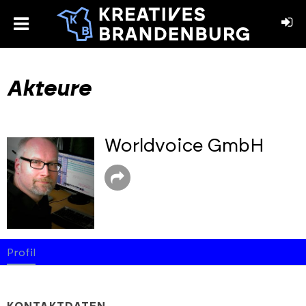
toggle
menu
book
stagram
Akteure
Worldvoice GmbH
Profil