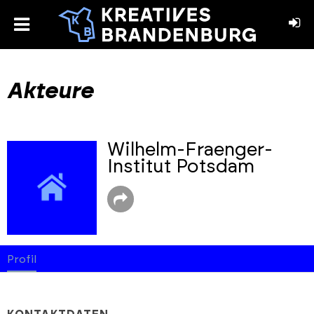
toggle
menu
book
stagram
Akteure
Wilhelm-Fraenger-
Institut Potsdam
Profil