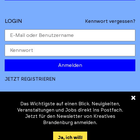
LOGIN
Kennwort vergessen?
Anmelden
JETZT REGISTRIEREN
×
Das Wichtigste auf einen Blick. Neuigkeiten,
Veranstaltungen und Jobs direkt ins Postfach.
Jetzt für den Newsletter von Kreatives
© Kreatives Brandenburg im Auftrag des
Brandenburg anmelden.
Ministeriums für
Wirtschaft, Arbeit, Energie und
Ja, ich will!