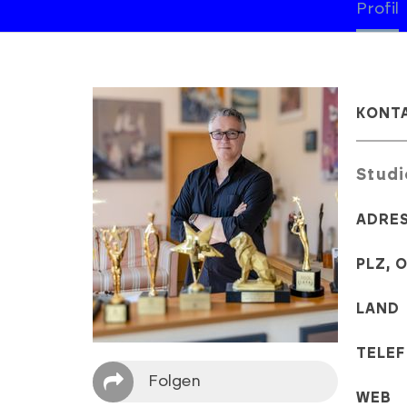
Profil
KONT
Studi
ADRE
PLZ, 
LAND
TELE
Folgen
WEB