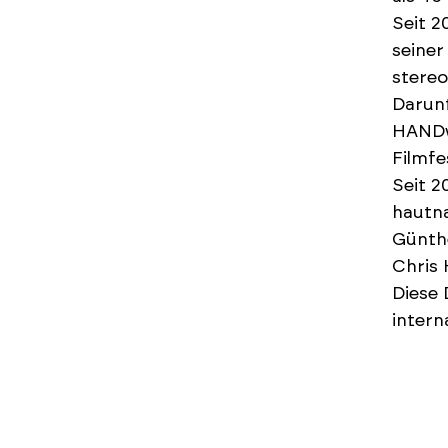
Seit 2
seiner
stereo
Darunt
HANDwe
Filmfe
Seit 2
hautna
Günthe
Chris 
Diese 
intern