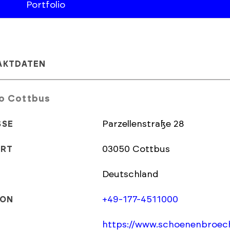
Portfolio
AKTDATEN
o Cottbus
Parzellenstraße 28
SSE
03050 Cottbus
ORT
Deutschland
+49-177-4511000
FON
https://www.schoenenbroech