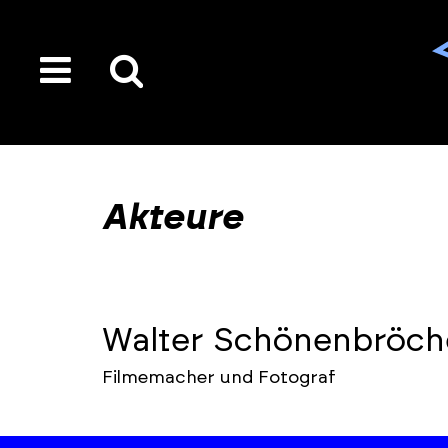
toggle
Suche
menu
auf
der
gesamten
Akteure
Seite
Walter Schönenbröch
Filmemacher und Fotograf