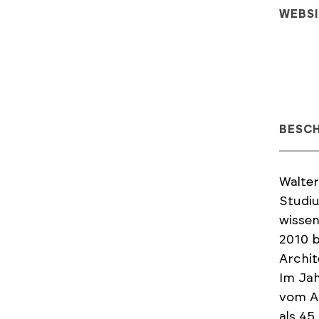
WEBS
BESC
Walter
Studi
wissen
2010 b
Archit
Im Jah
vom Au
als 45