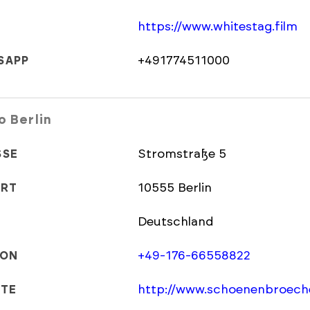
https://www.whitestag.film
+491774511000
SAPP
o Berlin
Stromstraße 5
SSE
10555 Berlin
ORT
Deutschland
+49-176-66558822
FON
http://www.schoenenbroeche
ITE