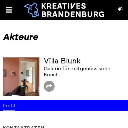
toggle
menu
book
stagram
Akteure
Villa Blunk
Galerie für zeitgenössische
Kunst
Profil