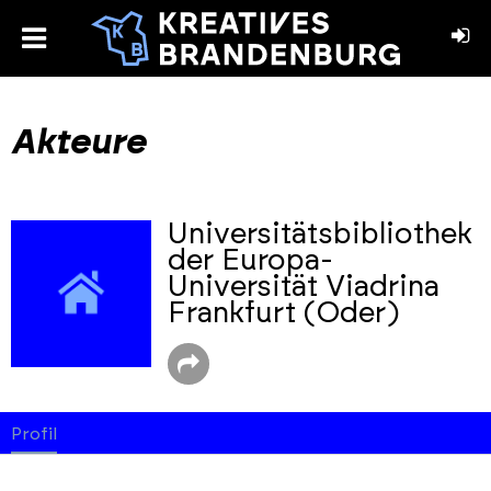
toggle
menu
book
stagram
Akteure
Universitätsbibliothek
der Europa-
Universität Viadrina
Frankfurt (Oder)
Profil