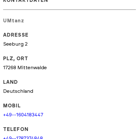
KONTAKTDATEN
UMtanz
ADRESSE
Seeburg 2
PLZ, ORT
17268 Mittenwalde
LAND
Deutschland
MOBIL
+49--1604183447
TELEFON
+49--1787374848