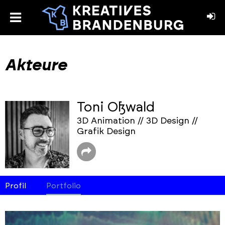
toggle
menu
book
stagram
Akteure
Toni Oßwald
3D Animation // 3D Design //
Grafik Design
Profil
Portfolio