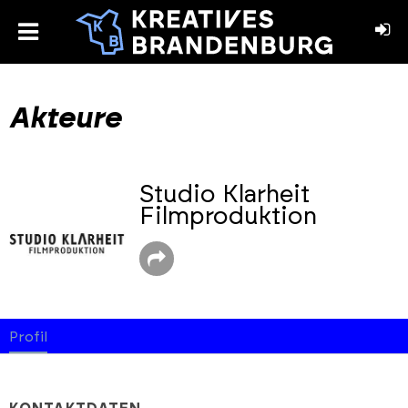
toggle
menu
book
stagram
Akteure
Studio Klarheit
Filmproduktion
Profil