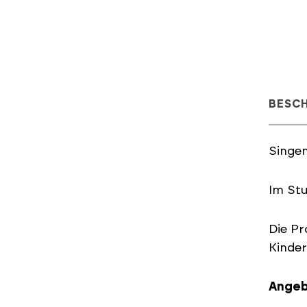
BESC
Singe
Im St
Die P
Kinder
Ange