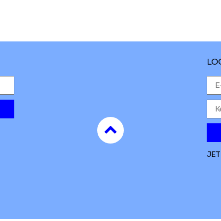
LO
to
top
JET