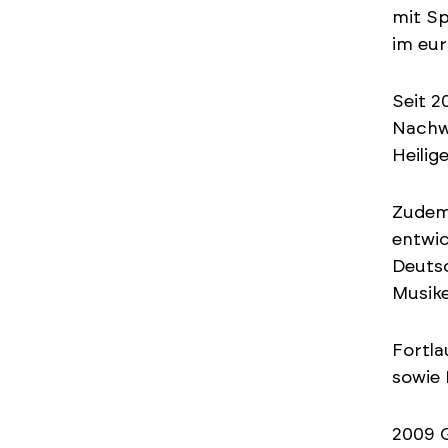
mit Sp
im eur
Seit 2
Nachwu
Heilig
Zude
entwic
Deutsc
Musike
Fortla
sowie
2009 