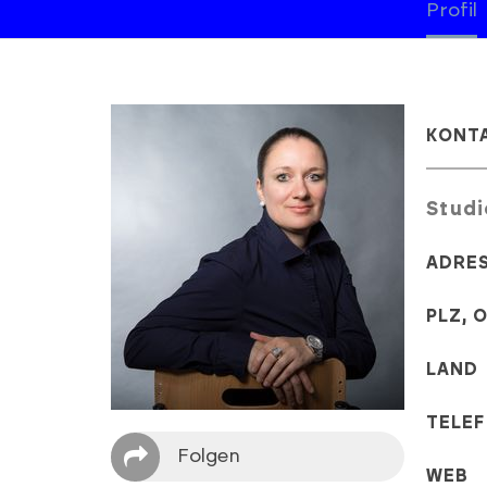
Profil
KONT
Studi
ADRE
PLZ, 
LAND
TELE
Folgen
WEB