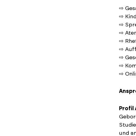
⇨ Ges
⇨ Kin
⇨ Spr
⇨ Ate
⇨ Rhet
⇨ Auf
⇨ Ges
⇨ Kom
⇨ Onli
Anspr
Profi
Gebore
Studie
und an