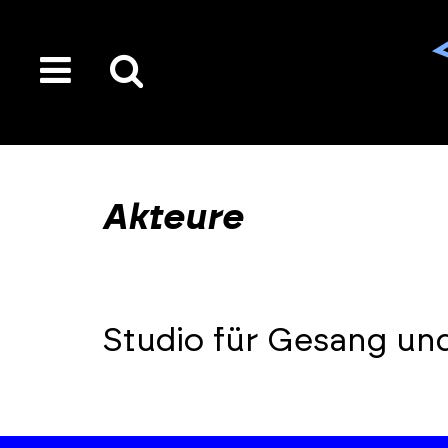
toggle
Suche
menu
auf
der
gesamten
Akteure
Seite
Studio für Gesang u