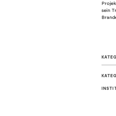
Proje
sein T
Brande
KATE
KATE
INSTI