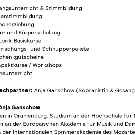
angsunterricht & Stimmbildung
derstimmbildung
echerziehung
m- und Körperschulung
orik-Basiskurse
frischungs- und Schnupperpakete
chenkgutscheine
paktkurse / Workshops
neunterricht
echpartner:
Anja Ganschow (Sopranistin & Gesan
l Anja Ganschow
n in Oranienburg. Studium an der Hochschule für Mus
n an der Europäischen Akademie für Musik und Dars
 der Internationalen Sommerakademie des Mozarteu