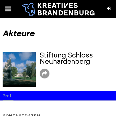
toggle
menu
book
stagram
Akteure
Stiftung Schloss
Neuhardenberg
Profil