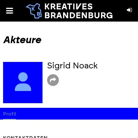
toggle
menu
book
stagram
Akteure
Sigrid Noack
Profil