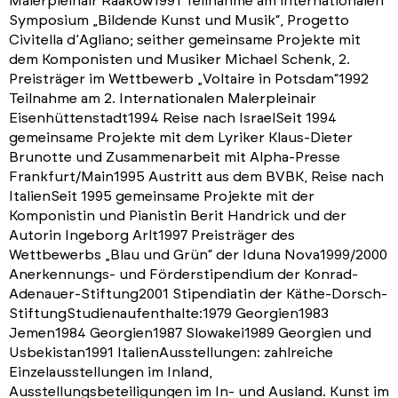
Malerpleinair Raakow1991 Teilnahme am internationalen
Symposium „Bildende Kunst und Musik“, Progetto
Civitella d’Agliano; seither gemeinsame Projekte mit
dem Komponisten und Musiker Michael Schenk, 2.
Preisträger im Wettbewerb „Voltaire in Potsdam“1992
Teilnahme am 2. Internationalen Malerpleinair
Eisenhüttenstadt1994 Reise nach IsraelSeit 1994
gemeinsame Projekte mit dem Lyriker Klaus-Dieter
Brunotte und Zusammenarbeit mit Alpha-Presse
Frankfurt/Main1995 Austritt aus dem BVBK, Reise nach
ItalienSeit 1995 gemeinsame Projekte mit der
Komponistin und Pianistin Berit Handrick und der
Autorin Ingeborg Arlt1997 Preisträger des
Wettbewerbs „Blau und Grün“ der Iduna Nova1999/2000
Anerkennungs- und Förderstipendium der Konrad-
Adenauer-Stiftung2001 Stipendiatin der Käthe-Dorsch-
StiftungStudienaufenthalte:1979 Georgien1983
Jemen1984 Georgien1987 Slowakei1989 Georgien und
Usbekistan1991 ItalienAusstellungen: zahlreiche
Einzelausstellungen im Inland,
Ausstellungsbeteiligungen im In- und Ausland. Kunst im