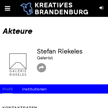
toggle
menu
book
stagram
Akteure
Stefan Riekeles
Galerist
Profil
Institutionen