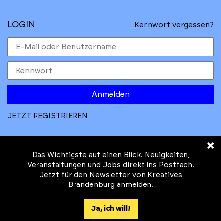
LOGIN
Kennwort vergessen?
Anmelden
JETZT REGISTRIEREN
×
Das Wichtigste auf einen Blick. Neuigkeiten,
Veranstaltungen und Jobs direkt ins Postfach.
Jetzt für den Newsletter von Kreatives
© Kreatives Brandenburg im Auftrag des
Brandenburg anmelden.
Ministeriums für
Wirtschaft, Arbeit, Energie und
Ja, ich will!
Klimaschutz des Landes Brandenburg