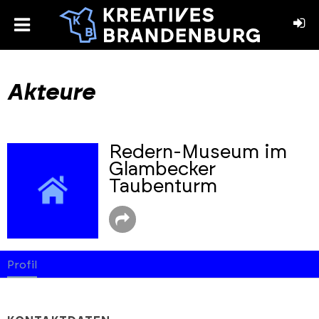
toggle
menu
book
stagram
Akteure
Redern-Museum im
Glambecker
Taubenturm
Profil