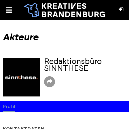
toggle
menu
book
stagram
Akteure
Redaktionsbüro
SINNTHESE
Profil