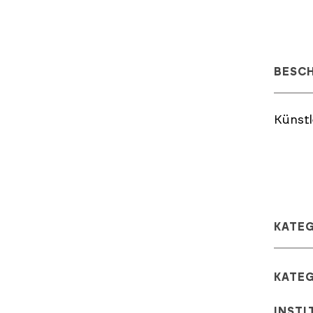
BESC
Künstl
KATE
KATE
INSTI