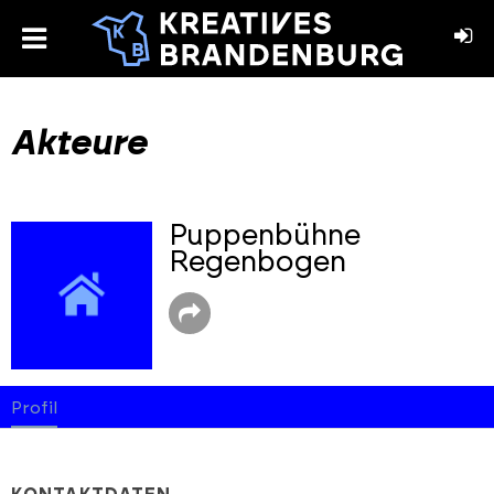
toggle
menu
book
stagram
Akteure
Puppenbühne
Regenbogen
Profil