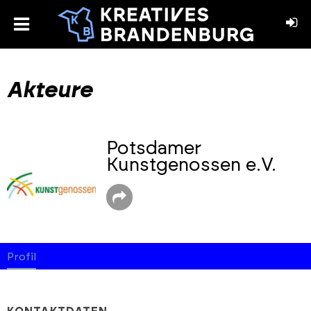
toggle
menu
book
stagram
Akteure
Potsdamer
Kunstgenossen e.V.
Profil