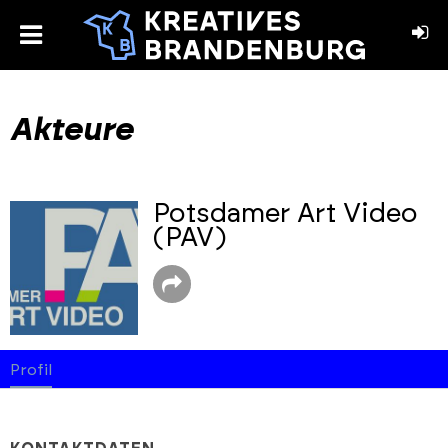
toggle
menu
book
stagram
Akteure
Potsdamer Art Video
(PAV)
Profil