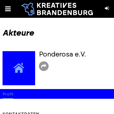
toggle
menu
book
stagram
Akteure
Ponderosa e.V.
Profil