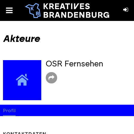
toggle
menu
book
stagram
Akteure
OSR Fernsehen
Profil