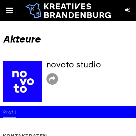
toggle
menu
book
stagram
Akteure
novoto studio
Profil