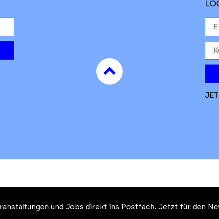
LO
to
top
JET
Veranstaltungen und Jobs direkt ins Postfach. Jetzt für den 
Auftrag des Ministeriums für