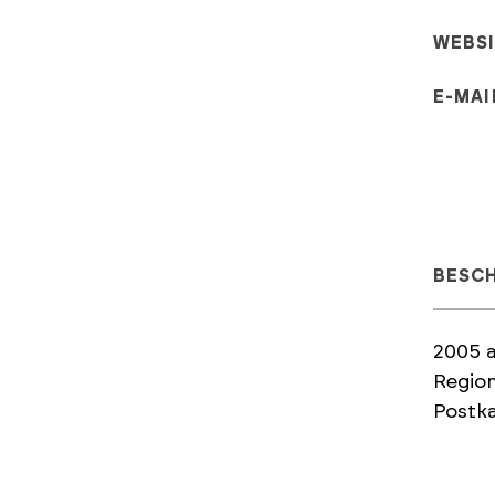
WEBS
E-MAI
BESC
2005 
Region
Postka